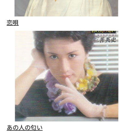
恋唄
あの人の匂い